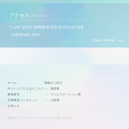
アクセス
Access
〒410-2507 静岡県伊豆市冷川1523-108
0558-83-2110
View More
ホーム
職種のご紹介
中リハってどんなところ？
看護職
募集要項
リハビリテーション職
先輩職員インタビュー
介護職
お知らせ
総合サイト
プライバシーポリシー
お問い合わせ