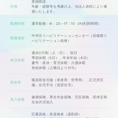
委細面談
待遇
年齢・経験等を考慮の上、当法人規程により優
遇いたします。
勤務時間
通常勤務：8：25～17：10（内休憩1時間）
中伊豆リハビリテーションセンター（回復期リ
勤務場所
ハビリテーション病棟）
週休2日制（土・日）、祝日
季節休暇（5日）、年末年始（6日）
休日休暇
慶弔・産休・育児休暇・介護休暇
有給休暇（入職日より付与）
職員宿舎完備（単身用・世帯用）、託児所完
宿舎等
備、住宅手当（賃貸住宅）
健康保険、厚生年金保険、労災保険、団体定期
加入保険
生命共済加入
応募資格：有資格者（薬剤師）